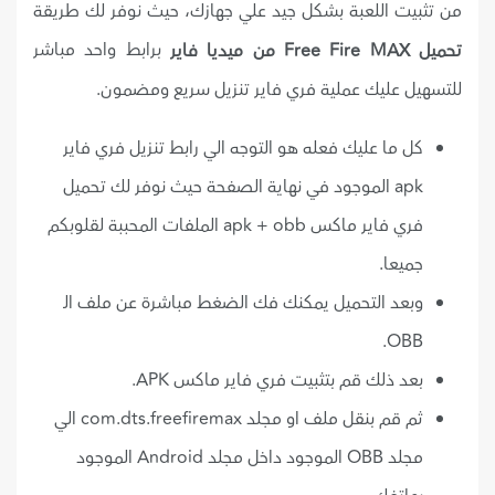
من تثبيت اللعبة بشكل جيد علي جهازك، حيث نوفر لك طريقة
برابط واحد مباشر
تحميل Free Fire MAX من ميديا فاير
للتسهيل عليك عملية فري فاير تنزيل سريع ومضمون.
كل ما عليك فعله هو التوجه الي رابط تنزيل فري فاير
apk الموجود في نهاية الصفحة حيث نوفر لك تحميل
فري فاير ماكس apk + obb الملفات المحببة لقلوبكم
جميعا.
وبعد التحميل يمكنك فك الضغط مباشرة عن ملف الـ
OBB.
بعد ذلك قم بتثبيت فري فاير ماكس APK.
ثم قم بنقل ملف او مجلد com.dts.freefiremax الي
مجلد OBB الموجود داخل مجلد Android الموجود