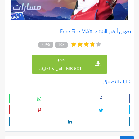
تحميل أرض الشتاء :Free Fire MAX
3.9/5
103
تحميل
531 MB - أمن & نظيف
شارك التطبيق