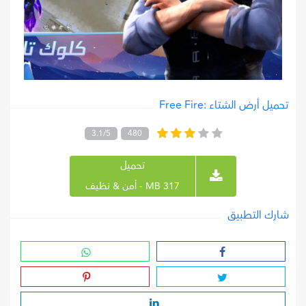
تحميل أرض الشتاء :Free Fire
3.1/5
480
تحميل
317 MB - أمن & نظيف
شارك التطبيق