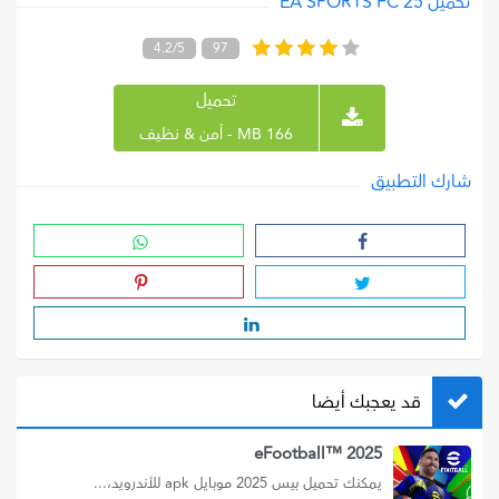
تحميل EA SPORTS FC 25
4.2/5
97
تحميل
166 MB - أمن & نظيف
شارك التطبيق
قد يعجبك أيضا
2025 ™eFootball
يمكنك تحميل بيس 2025 موبايل apk للأندرويد،...