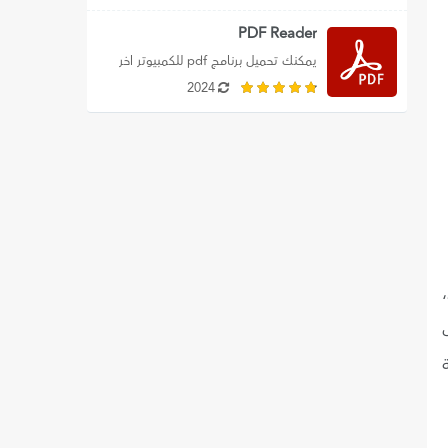
تحميل...
PDF Reader
يمكنك تحميل برنامج pdf للكمبيوتر اخر 
اصدار لويندوز 7 و10 و11، وتنزيل برنامج 
2024
بي...
لك أن تتخيل أن تنزيل تويتر 2024 للأندرويد apk أصبح الآن يحمل طابعا جديدا ألا وهو تحميل تطبيق اكس تويتر الجديد 2024،
س
مة