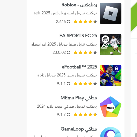
روبلوكس - Roblox
ي
يمكنك تحميل لعبة روبلوكس apk 2025 
اخر اصدار للأندرويد برابط مباشر، بالإضافة 
2.646
الي تنزيل...
EA SPORTS FC 25
يمكنك تنزيل فيفا موبايل 2025 اخر اصدار، 
بالإضافة الي تحميل ea sports fc 25،...
23.0.02
2025 ™eFootball
يمكنك تحميل بيس 2025 موبايل apk 
للأندرويد، كما يمكنك تحميل efootball 
9.1.1
2025 mobile برابط...
محاكي MEmu Play
يمكنك تحميل محاكي ميمو بلاير 2024 
للكمبيوتر اخر اصدار، بالإضافة إلي تحميل 
9.1.7
محاكي MEmu...
محاكي GameLoop