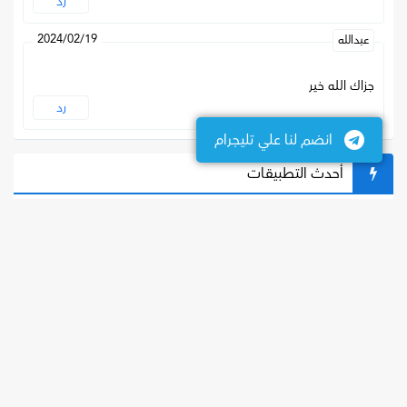
رد
2024/02/19
عبدالله
جزاك الله خير
رد
انضم لنا علي تليجرام
أحدث التطبيقات
روبلوكس - Roblox
يمكنك تحميل لعبة روبلوكس apk 2025 اخر اصدار للأندرويد 
برابط مباشر، بالإضافة الي تنزيل...
2.646
EA SPORTS FC 25
يمكنك تنزيل فيفا موبايل 2025 اخر اصدار، بالإضافة الي 
تحميل ea sports fc 25،...
23.0.02
2025 ™eFootball