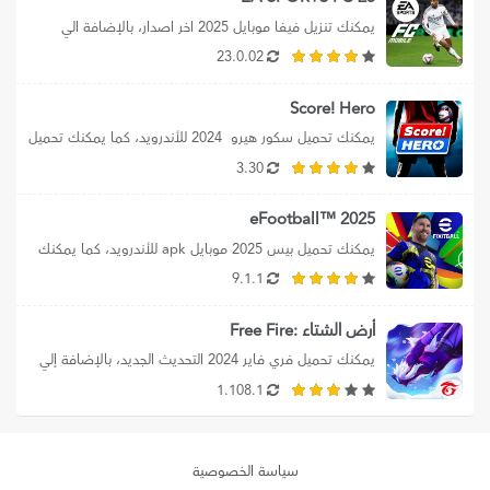
يمكنك تنزيل فيفا موبايل 2025 اخر اصدار، بالإضافة الي 
تحميل ea sports fc 25،...
23.0.02
Score! Hero
يمكنك تحميل سكور هيرو  2024 للأندرويد، كما يمكنك تحميل 
Score hero 2024 من...
3.30
2025 ™eFootball
يمكنك تحميل بيس 2025 موبايل apk للأندرويد، كما يمكنك 
تحميل efootball 2025 mobile برابط...
9.1.1
أرض الشتاء :Free Fire
يمكنك تحميل فري فاير 2024 التحديث الجديد، بالإضافة إلي 
فري فاير تنزيل سريع 2024،...
1.108.1
سياسة الخصوصية