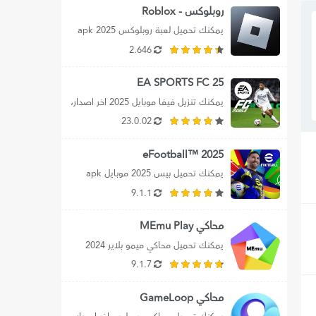
روبلوكس - Roblox
يمكنك تحميل لعبة روبلوكس apk 2025 
اخر اصدار للأندرويد برابط مباشر، بالإضافة 
2.646
الي تنزيل...
EA SPORTS FC 25
يمكنك تنزيل فيفا موبايل 2025 اخر اصدار، 
بالإضافة الي تحميل ea sports fc 25،...
23.0.02
2025 ™eFootball
يمكنك تحميل بيس 2025 موبايل apk 
للأندرويد، كما يمكنك تحميل efootball 
9.1.1
2025 mobile برابط...
محاكي MEmu Play
يمكنك تحميل محاكي ميمو بلاير 2024 
للكمبيوتر اخر اصدار، بالإضافة إلي تحميل 
9.1.7
محاكي MEmu...
محاكي GameLoop