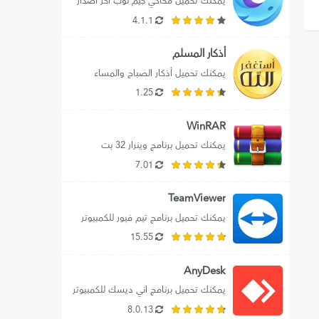
يمكنك تحميل محاكي جيم لوب اخر اصدار 
للكمبيوتر، بالإضافة إلي تحميل محاكي جيم 
4.1.1
لوب...
أذكار المسلم
يمكنك تحميل أذكار الصباح والمساء 
مكتوبة بدون نت 2024 علي الموبايل، كما 
1.25
يمكنك تنزيل...
WinRAR
يمكنك تحميل برنامج وينرار 32 بت 
للكمبيوترـ بالإضافة إلي تنزيل WinRaR 32 
7.01
bit لويندوز...
TeamViewer
يمكنك تحميل برنامج تيم فيور للكمبيوتر 
2024 اخر اصدار برابط مباشر، بالإضافة إلي 
15.55
تحميل...
AnyDesk
يمكنك تحميل برنامج اني ديسك للكمبيوتر 
2024 اخر اصدار، حيث نوفر لك رابط 
8.0.13