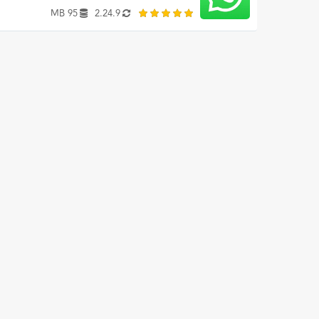
95 MB
2.24.9